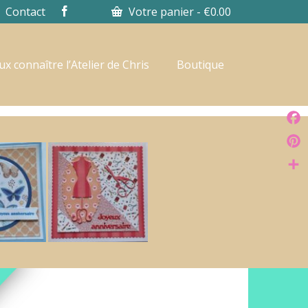
Contact
Votre panier
-
€
0.00
x connaître l’Atelier de Chris
Boutique
Face
Pinte
Part